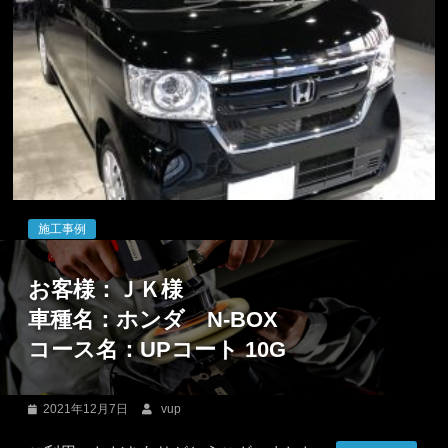
専
門
店。
愛
車
に
輝
き
を
取
施工事例
り
戻
お客様：ＪＫ様
す
車種名：ホンダ N-BOX
「カ
コース名：UPコート 10G
ー
コ
ー
2021年12月7日
vup
テ