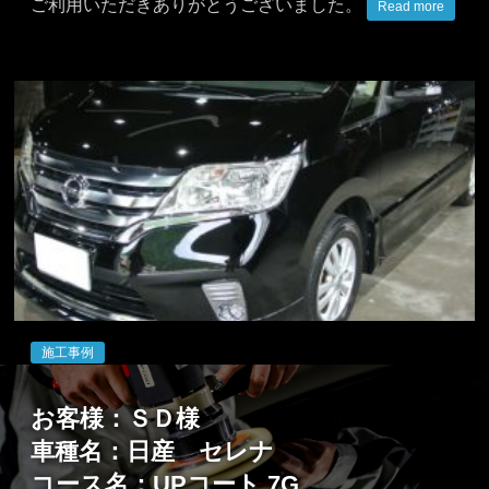
ィ
ご利用いただきありがとうございました。
Read more
ン
グ
PRO
SHOP
等々
力
駒
沢」
施工事例
お客様：ＳＤ様
車種名：日産 セレナ
コース名：UPコート 7G