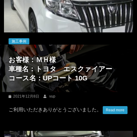
沢
東
京
都
施工事例
等々
力・
お客様：ＭＨ様
駒
車種名：トヨタ エスクァイアー
沢
の
コース名：UPコート 10G
カ
ー
2021年12月8日
vup
コ
ー
ご利用いただきありがとうございました。
Read more
テ
ィ
ン
グ