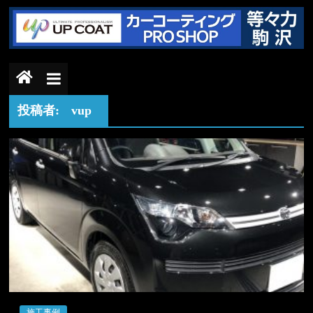
コ
ン
テ
カ
ン
ツ
へ
ー
ス
投稿者:
vup
キ
ッ
コ
プ
ー
テ
ィ
施工事例